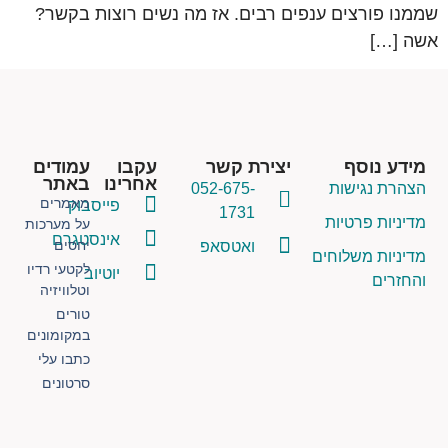
שממנו פורצים ענפים רבים. אז מה נשים רוצות בקשר?
אשה […]
מידע נוסף
יצירת קשר
עקבו
עמודים
אחרינו
באתר
הצהרת נגישות
052-675-
מאמרים
פייסבוק
1731
מדיניות פרטיות
על מערכות
אינסטגרם
ואטסאפ
יחסים
מדיניות משלוחים
לקטעי רדיו
יוטיוב
והחזרים
וטלוויזיה
טורים
במקומונים
כתבו עלי
סרטונים