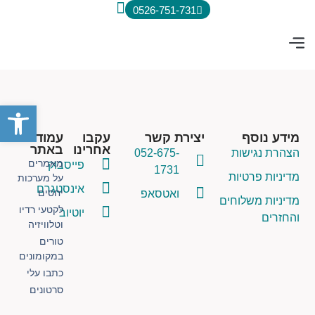
0526-751-731
הספרים שלי
קטעי רדיו וטלווזיה
טורים שכתבתי
פתח סרג
מידע נוסף
יצירת קשר
עקבו
עמודים
אחרינו
באתר
הצהרת נגישות
052-675-
מאמרים
פייסבוק
1731
מדיניות פרטיות
על מערכות
אינסטגרם
ואטסאפ
יחסים
מדיניות משלוחים
לקטעי רדיו
יוטיוב
והחזרים
וטלוויזיה
טורים
במקומונים
כתבו עלי
סרטונים